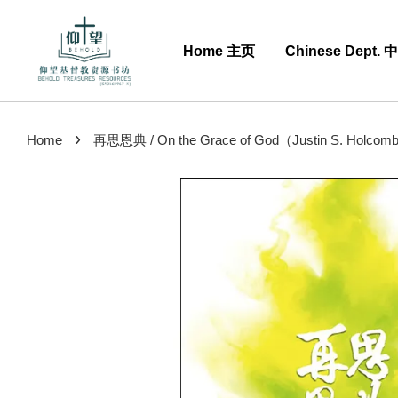
Home 主页
Chinese Dept.
›
Home
再思恩典 / On the Grace of God（Justin S. Holco