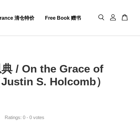
arance 清仓特价
Free Book 赠书
/ On the Grace of
Justin S. Holcomb）
0
Ratings:
0
-
0
votes