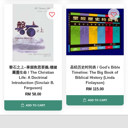
磐石之上--掌握救恩要義.穩健
圣经历史时间表 / God's Bible
屬靈生命 / The Christian
Timeline: The Big Book of
Life: A Doctrinal
Biblical History (Linda
Introduction (Sinclair B.
Finlayson)
Ferguson)
RM 115.00
RM 58.00
ADD TO CART
ADD TO CART