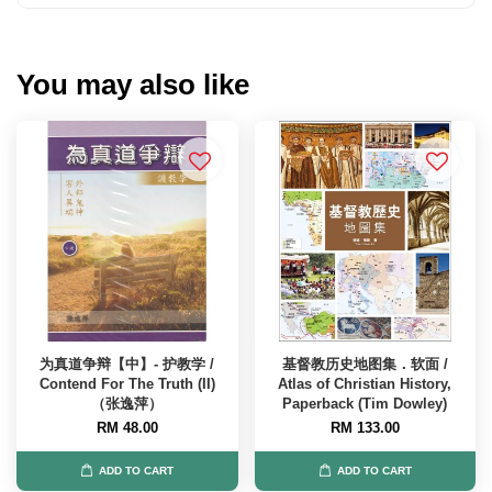
You may also like
为真道争辩【中】- 护教学 /
基督教历史地图集．软面 /
Contend For The Truth (II)
Atlas of Christian History,
（张逸萍）
Paperback (Tim Dowley)
RM 48.00
RM 133.00
ADD TO CART
ADD TO CART