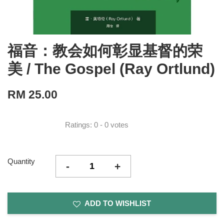
福音：教会如何彰显基督的荣
美 / The Gospel (Ray Ortlund)
RM 25.00
Ratings:
0
-
0
votes
Quantity
-
+
ADD TO WISHLIST