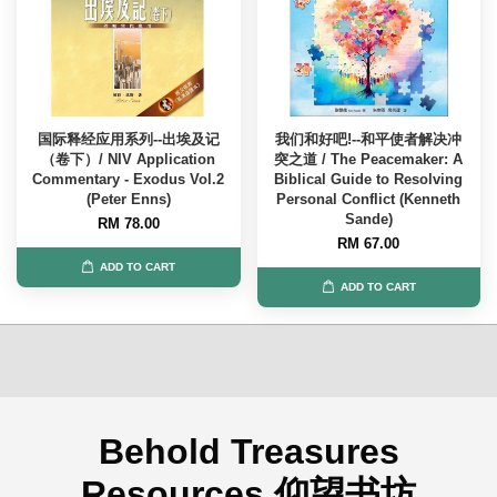
国际释经应用系列--出埃及记
我们和好吧!--和平使者解决冲
（卷下）/ NIV Application
突之道 / The Peacemaker: A
Commentary - Exodus Vol.2
Biblical Guide to Resolving
(Peter Enns)
Personal Conflict (Kenneth
Sande)
RM 78.00
RM 67.00
ADD TO CART
ADD TO CART
Behold Treasures
Resources 仰望书坊