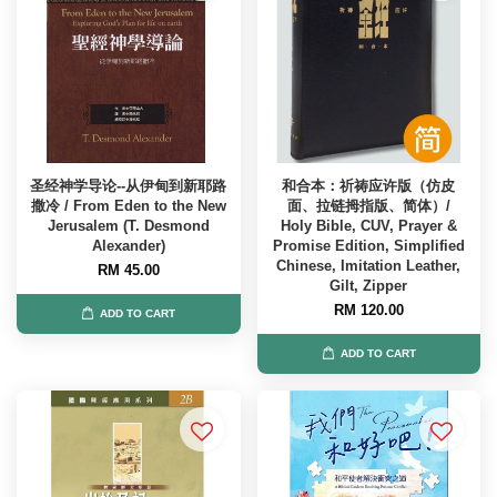
圣经神学导论--从伊甸到新耶路
和合本：祈祷应许版（仿皮
撒冷 / From Eden to the New
面、拉链拇指版、简体）/
Jerusalem (T. Desmond
Holy Bible, CUV, Prayer &
Alexander)
Promise Edition, Simplified
Chinese, Imitation Leather,
RM 45.00
Gilt, Zipper
RM 120.00
ADD TO CART
ADD TO CART